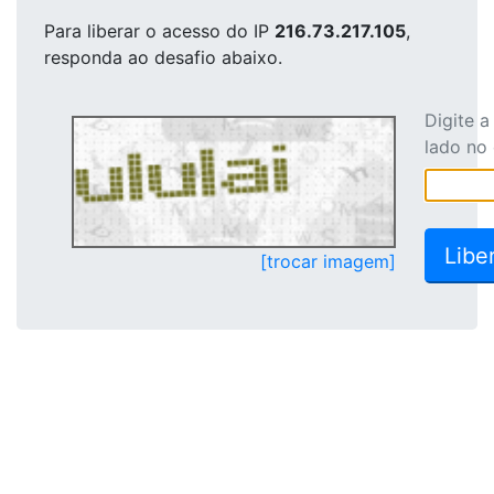
Para liberar o acesso
do IP
216.73.217.105
,
responda ao desafio abaixo.
Digite 
lado no
[trocar imagem]